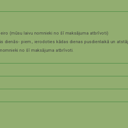
 eiro (mūsu laivu nomnieki no šī maksājuma atbrīvoti)
lnās dienās- piem., ierodoties kādas dienas pusdienlaikā un atst
nomnieki no šī maksājuma atbrīvoti.