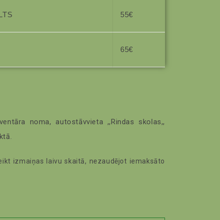
ILTS
55€
65€
entāra noma, autostāvvieta ,,Rindas skolas,,
ktā.
eikt izmaiņas laivu skaitā, nezaudējot iemaksāto