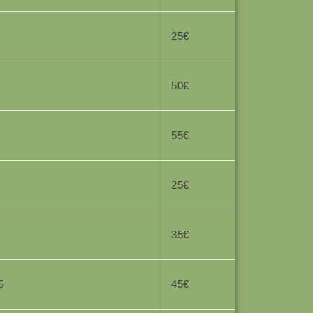
25€
50€
55€
25€
35€
S
45€