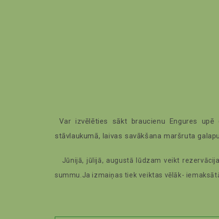
Var izvēlēties sākt braucienu Engures upē (
stāvlaukumā, laivas savākšana maršruta galap
Jūnijā, jūlijā, augustā lūdzam veikt rezervācij
summu.Ja izmaiņas tiek veiktas vēlāk- iemaksā