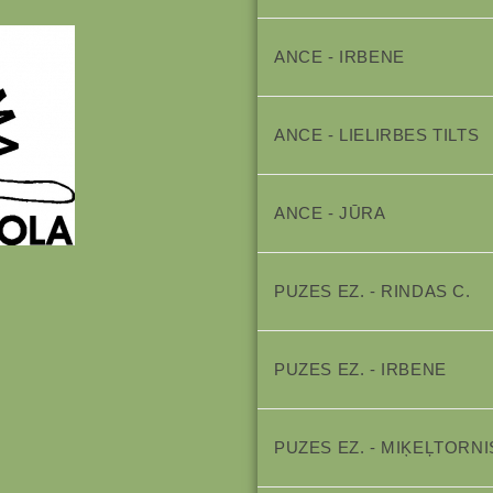
ANCE - IRBENE
ANCE - LIELIRBES TILTS
ANCE - JŪRA
PUZES EZ. - RINDAS C.
PUZES EZ. - IRBENE
PUZES EZ. - MIĶEĻTORNI