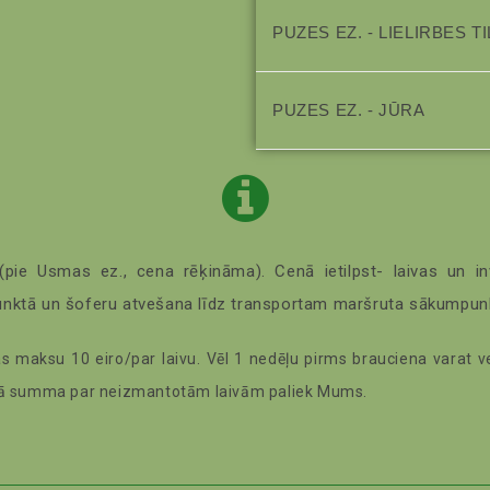
PUZES EZ. - LIELIRBES T
PUZES EZ. - JŪRA
pie Usmas ez., cena rēķināma). Cenā ietilpst- laivas un inv
unktā un šoferu atvešana līdz transportam maršruta sākumpun
as maksu 10 eiro/par laivu. Vēl 1 nedēļu pirms brauciena varat v
tā summa par neizmantotām laivām paliek Mums.