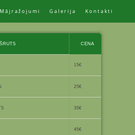
Mājražojumi
Galerija
Kontakti
ŠRUTS
CENA
15€
S
25€
TS
35€
45€